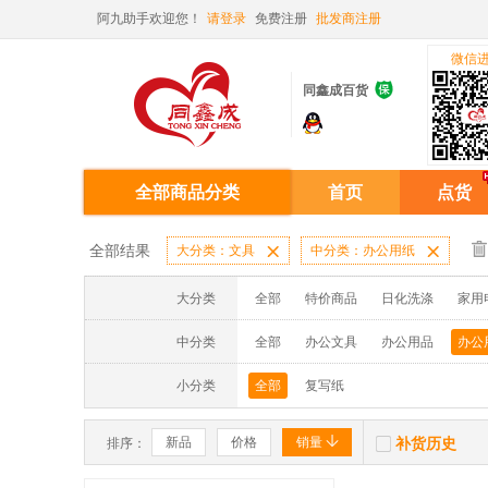
阿九助手欢迎您！
请登录
免费注册
批发商注册
微信

同鑫成百货
全部商品分类
首页
点货
全部结果
大分类：文具

中分类：办公用纸

大分类
全部
特价商品
日化洗涤
家用
中分类
全部
办公文具
办公用品
办公
小分类
全部
复写纸


新品
价格
销量
补货历史
排序：