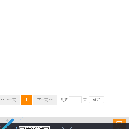
确定
<< 上一页
1
下一页 >>
到第
页
