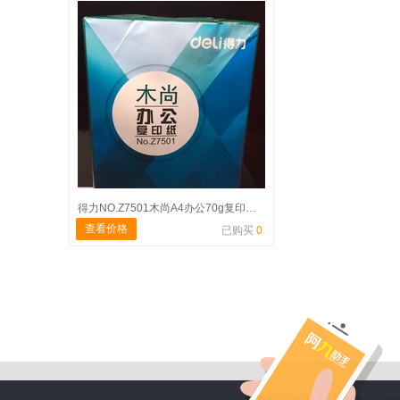
得力NO.Z7501木尚A4办公70g复印纸（1*10）
查看价格
已购买
0