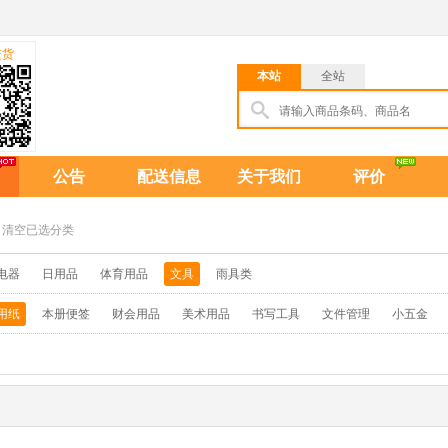
进货
本站
全站
公告
配送信息
关于我们
评价
清空已选分类
电器
日用品
体育用品
文具
雨具类
用纸
本册便签
财会用品
美术用品
书写工具
文件管理
小五金