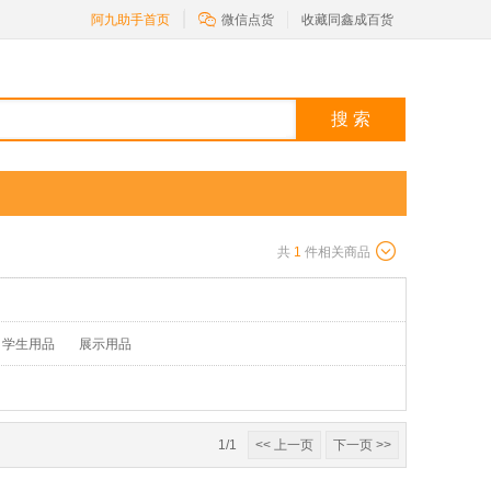

阿九助手首页
微信点货
收藏同鑫成百货
搜 索
共
1
件相关商品
学生用品
展示用品
1/1
<< 上一页
下一页 >>