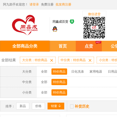
阿九助手欢迎您！
请登录
免费注册
批发商注册
微信进货

同鑫成百货
全部商品分类
首页
点货
公
全部结果
大分类：特价商品

中分类：特价商品

小分类：特
大分类
全部
特价商品
日化洗涤
家用电器
日用
中分类
全部
特价商品
小分类
全部
特价商品


新品
价格
销量
补货历史
排序：