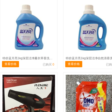
特价蓝月亮1kg深层洁净薰衣草香洗衣液
查看价格
查看价格
已购买
0
已