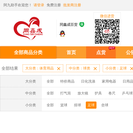
阿九助手欢迎您！
请登录
免费注册
批发商注册
微信进货

同鑫成百货
全部商品分类
首页
点货
公
全部结果
大分类：体育用品

中分类：球类

小分类：足球
大分类
全部
特价商品
日化洗涤
家用电器
日用
中分类
全部
打气筒
放大镜
护具
卷尺
乒乓球
小分类
全部
篮球
排球
足球
垒球