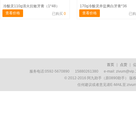
冷酸灵110g清火抗敏牙膏（1*48）
170g冷酸灵井盐爽白牙膏*36
查看价格
查看价格
已购买
0
已
首页
|
点货
|
服务电话:0592-5670890 15880261380 e-mail: zivum
© 2012-2016 阿九助手（原0890助手） 
任何建议或者意见请E-MAIL至:ziv