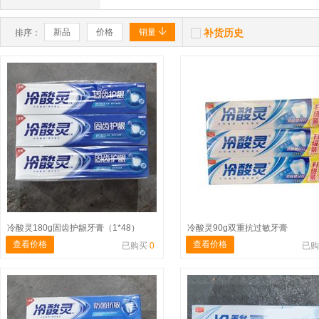


新品
价格
销量
补货历史
排序：
冷酸灵180g固齿护龈牙膏（1*48）
冷酸灵90g双重抗过敏牙膏
查看价格
查看价格
已购买
0
已