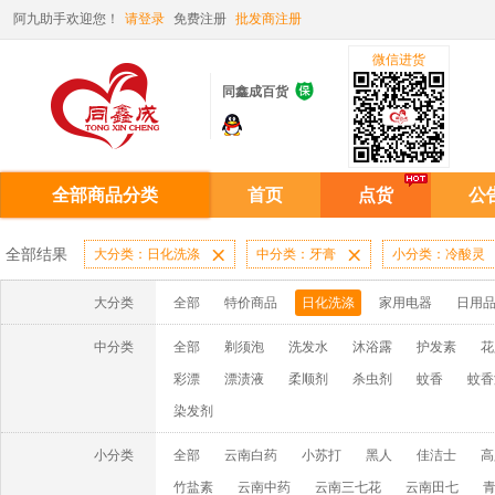
阿九助手欢迎您！
请登录
免费注册
批发商注册
微信进货

同鑫成百货
全部商品分类
首页
点货
公
全部结果
大分类：日化洗涤

中分类：牙膏

小分类：冷酸灵
大分类
全部
特价商品
日化洗涤
家用电器
日用
中分类
全部
剃须泡
洗发水
沐浴露
护发素
花
彩漂
漂渍液
柔顺剂
杀虫剂
蚊香
蚊香
染发剂
小分类
全部
云南白药
小苏打
黑人
佳洁士
高
竹盐素
云南中药
云南三七花
云南田七