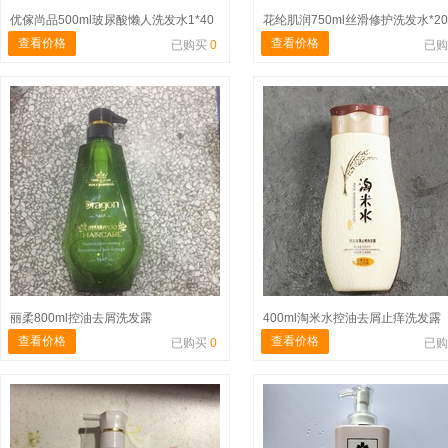
优傢尚品500ml玻尿酸懒人洗发水1*40
花纶肌润750ml丝滑修护洗发水*20
查看价格
查看价格
已购买
0
已
丽柔800ml控油去屑洗发露
查看价格
查看价格
已购买
0
已