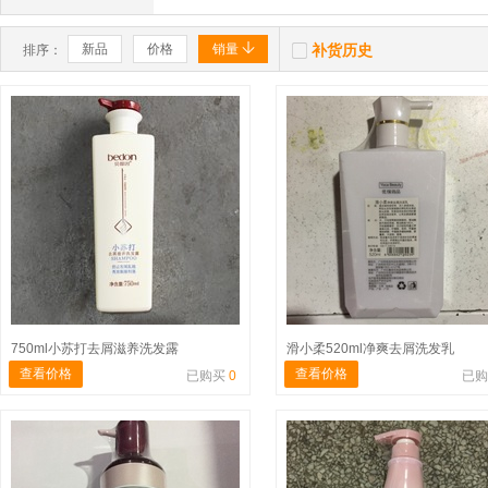


新品
价格
销量
补货历史
排序：
750ml小苏打去屑滋养洗发露
滑小柔520ml净爽去屑洗发乳
查看价格
查看价格
已购买
0
已