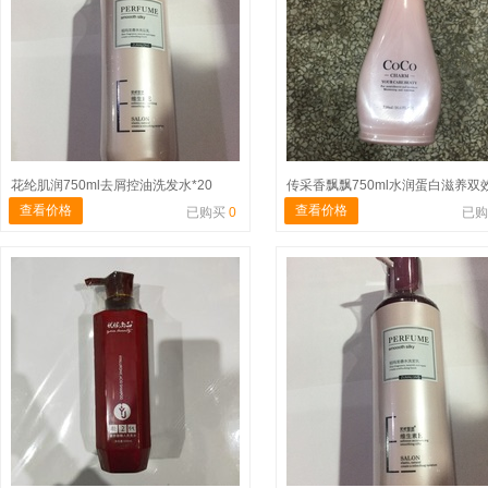
花纶肌润750ml去屑控油洗发水*20
查看价格
查看价格
已购买
0
已