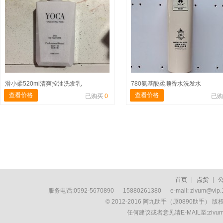
滑小柔520ml清爽控油洗发乳
780氨基酸柔顺香水洗发水
查看价格
查看价格
已购买
0
已
首页
|
点货
|
服务电话:0592-5670890 15880261380 e-mail: zivum
© 2012-2016 阿九助手（原0890助手） 
任何建议或者意见请E-MAIL至:ziv