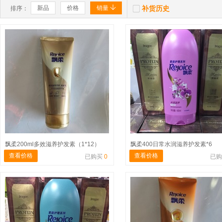


新品
价格
销量
补货历史
排序：
飘柔200ml多效滋养护发素（1*12）
飘柔400日常水润滋养护发素*6
查看价格
查看价格
已购买
0
已