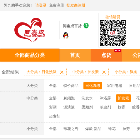
阿九助手欢迎您！
请登录
免费注册
批发商注册
微信进货

同鑫成百货
全部商品分类
首页
点货
公
全部结果
大分类：日化洗涤

中分类：护发素

小分类：飘柔
大分类
全部
特价商品
日化洗涤
家用电器
日用
中分类
全部
剃须泡
洗发水
沐浴露
护发素
花
彩漂
漂渍液
柔顺剂
杀虫剂
蚊香
蚊香
染发剂
小分类
全部
蒂花之秀
爆款.新品
蜂花
拉芳