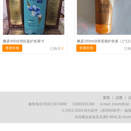
飘柔400丝滑轻盈护发素*6
飘柔200ml润养柔顺护发素（1*12
查看价格
查看价格
已购买
0
已
首页
|
点货
|
服务电话:0592-5670890 15880261380 e-mail: zivum
© 2012-2016 阿九助手（原0890助手） 
任何建议或者意见请E-MAIL至:ziv