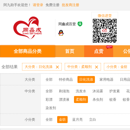
阿九助手欢迎您！
请登录
免费注册
批发商注册
微信进货

同鑫成百货
全部商品分类
首页
点货
公
全部结果
大分类：日化洗涤

中分类：柔顺剂

小分类：金纺
大分类
全部
特价商品
日化洗涤
家用电器
日用
中分类
全部
剃须泡
洗发水
沐浴露
护发素
花
彩漂
漂渍液
柔顺剂
杀虫剂
蚊香
蚊香
染发剂
小分类
全部
金纺
蓝月亮
立白