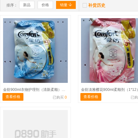


新品
价格
销量
补货历史
排序：
金纺900ml衣物护理剂（清新柔顺）（1*12）
金纺淡雅樱花900ml柔顺剂（1*12
查看价格
查看价格
已购买
0
已