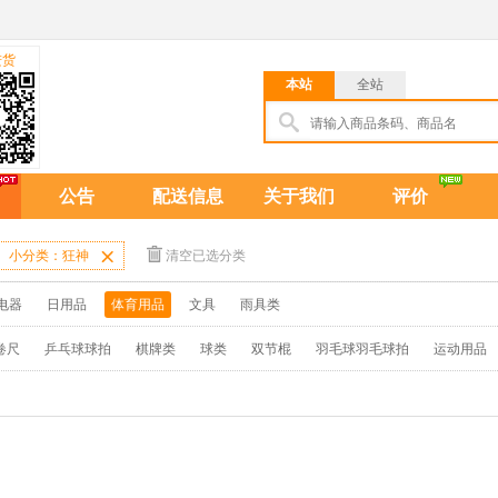
进货
本站
全站
公告
配送信息
关于我们
评价
小分类：狂神

清空已选分类
电器
日用品
体育用品
文具
雨具类
卷尺
乒乓球球拍
棋牌类
球类
双节棍
羽毛球羽毛球拍
运动用品