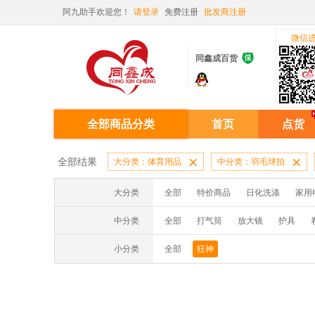
阿九助手欢迎您！
请登录
免费注册
批发商注册
微信

同鑫成百货
全部商品分类
首页
点货
全部结果
大分类：体育用品

中分类：羽毛球拍

大分类
全部
特价商品
日化洗涤
家用
中分类
全部
打气筒
放大镜
护具
小分类
全部
狂神