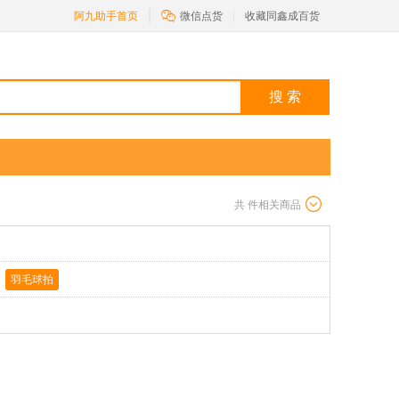

阿九助手首页
微信点货
收藏同鑫成百货
搜 索
共
件相关商品
羽毛球拍