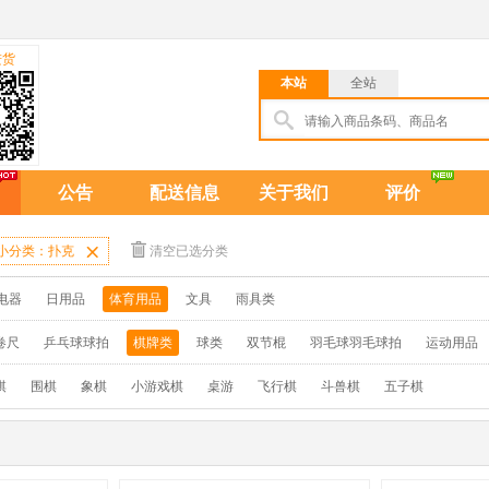
进货
本站
全站
公告
配送信息
关于我们
评价
小分类：扑克

清空已选分类
电器
日用品
体育用品
文具
雨具类
卷尺
乒乓球球拍
棋牌类
球类
双节棍
羽毛球羽毛球拍
运动用品
棋
围棋
象棋
小游戏棋
桌游
飞行棋
斗兽棋
五子棋