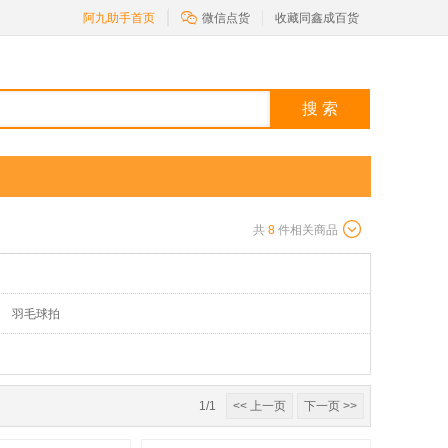

阿九助手首页
微信点货
收藏同鑫成百货
搜 索
共
8
件相关商品
羽毛球拍
1/1
<< 上一页
下一页 >>