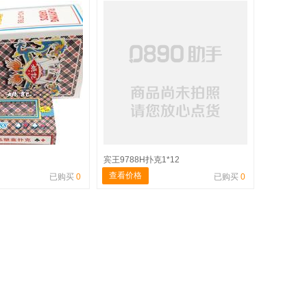
宾王9788H扑克1*12
查看价格
已购买
0
已购买
0