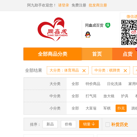
阿九助手欢迎您！
请登录
免费注册
批发商注册
微信

同鑫成百货
全部商品分类
首页
点货
全部结果
大分类：体育用品

中分类：棋牌类

大分类
全部
特价商品
日化洗涤
家用
中分类
全部
打气筒
放大镜
护具
小分类
全部
大富翁
军棋
扑克
跳


新品
价格
销量
补货历史
排序：