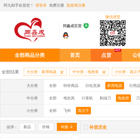
阿九助手欢迎您！
请登录
免费注册
批发商注册
微信进货

同鑫成百货
全部商品分类
首页
点货
公
全部结果
大分类：家用电器

中分类：电推剪

小分类：真汉
大分类
全部
特价商品
日化洗涤
家用电器
日用
中分类
全部
电吹风
计算机
剃须刀
电推剪
刀
小分类
全部
飞科
真汉子


新品
价格
销量
补货历史
排序：