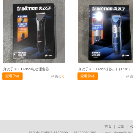
真汉子RFCD-955电动理发器
真汉子RFCD-959剃头刀（1*36）
查看价格
查看价格
已购买
0
已
首页
|
点货
|