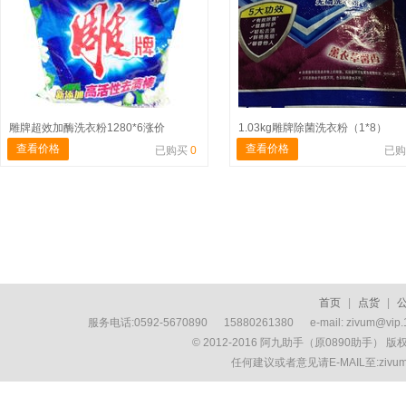
雕牌超效加酶洗衣粉1280*6涨价
1.03kg雕牌除菌洗衣粉（1*8）
查看价格
查看价格
已购买
0
已
首页
|
点货
|
服务电话:0592-5670890 15880261380 e-mail: zivum
© 2012-2016 阿九助手（原0890助手） 
任何建议或者意见请E-MAIL至:ziv