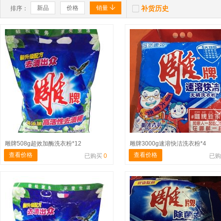


新品
价格
销量
补货历史
排序：
雕牌508g超效加酶洗衣粉*12
雕牌3000g速溶快洁洗衣粉*4
查看价格
查看价格
已购买
0
已